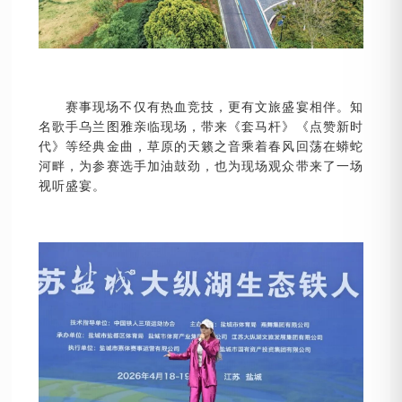
赛事现场不仅有热血竞技，更有文旅盛宴相伴。知
名歌手乌兰图雅亲临现场，带来《套马杆》《点赞新时
代》等经典金曲，草原的天籁之音乘着春风回荡在蟒蛇
河畔，为参赛选手加油鼓劲，也为现场观众带来了一场
视听盛宴。