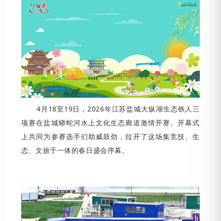
4月18至19日，2026年江苏盐城大纵湖生态铁人三
项赛在盐城蟒蛇河水上文化生态廊道激情开赛。开幕式
上共同为参赛选手们助威鼓劲，拉开了这场集竞技、生
态、文旅于一体的春日盛会序幕。