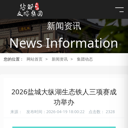
新闻资讯
News Information
您的位置：
网站首页
>
新闻资讯
>
集团动态
2026盐城大纵湖生态铁人三项赛成
功举办
来源：
发布时间：2026-04-19 18:00:22
点击数：
2328