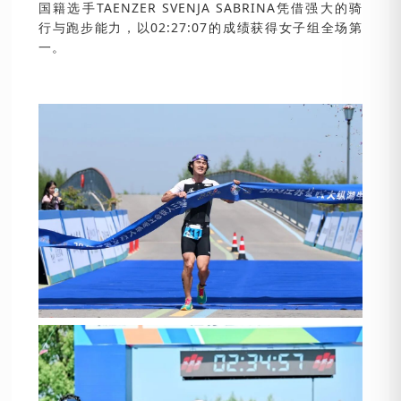
国籍选手TAENZER SVENJA SABRINA凭借强大的骑
行与跑步能力，以02:27:07的成绩获得女子组全场第
一。