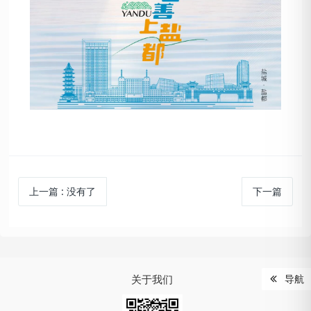
上一篇
:
没有了
下一篇
关于我们
导航