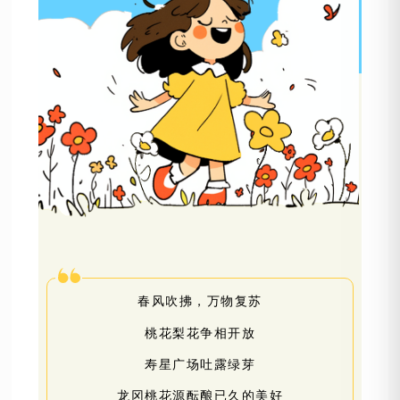
春风吹拂，万物复苏
桃花梨花争相开放
寿星广场吐露绿芽
龙冈桃花源酝酿已久的美好