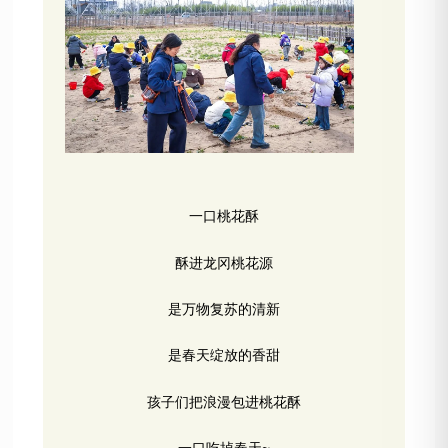
一口桃花酥
酥进龙冈桃花源
是万物复苏的清新
是春天绽放的香甜
孩子们把浪漫包进桃花酥
一口吃掉春天~