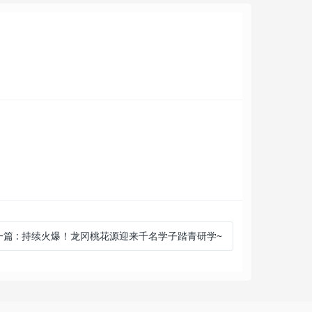
一篇
:
持续火爆！龙冈桃花源迎来千名学子踏青研学~