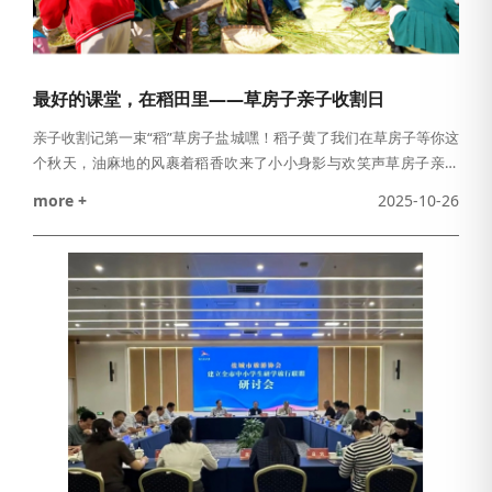
最好的课堂，在稻田里——草房子亲子收割日
亲子收割记第一束“稻”草房子盐城嘿！稻子黄了我们在草房子等你这
个秋天，油麻地的风裹着稻香吹来了小小身影与欢笑声草房子亲子
研学团在这里开启了一场充满稻香、染艺与文学气息的秋日研学之
more +
2025-10-26
旅~走进草房子，遇见书里的童年《草房子》——油麻地小学小手拉
大手，一起踏进曹文轩爷爷笔下的“草房子”孩子们踮脚触摸油麻地小
学的门框桑桑的故事就藏在这片屋檐下坐在古朴的教室里学一首童
谣，念一段课文仿佛自己也成了《草房子》里那