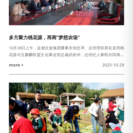
多方聚力桃花源，再商“梦想农场”
10月28日上午，盐都文旅集团董事长张忠琴、总经理张群在龙冈桃
花源与玉麒麟联盟文化事业部总裁武则仲、总经纪人黎明共同商讨
与哔哩哔哩视频平台联合推出“梦想农场”系列视频的合作细节，龙冈
more +
2025-10-29
镇镇长孙广传、镇党委副书记葛春松、龙冈桃花源景区负责人孙荣
龙一同出席。会谈中，盐都文旅集团董事长张忠琴对本次合作表示
高度期待，希望能为盐都文旅发展注入新动能，同时集团也将会整
合区域旅游资源，为合作积极提供政策支持与配套