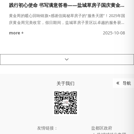
践行初心使命 书写满意答卷——盐城草房子国庆黄金周高质量旅游接待服务赢得多方赞誉
黄金周的暖心回响锦旗+感谢信揭秘草房子的“服务天团”！2025年国
庆黄金周完美收官，假日期间，盐城草房子景区以卓越的服务获得
了广大市民游客的一致好评，这份认可深刻诠释了景区的初心与使
more +
2025-10-08
命。我们始终秉持“留住乡愁，赋能乡村”的宗旨，坚守以文化浸润心
灵的服务理念，将曹文轩先生笔下《草房子》的文学温度与“回归童
真、回归乡土、回归质朴”的精神内涵，融入每一次真诚接待与细致
服务中。细腻贴心的细节这封稚嫩笔记写
关于我们
导航
友情链接：
盐都区政府