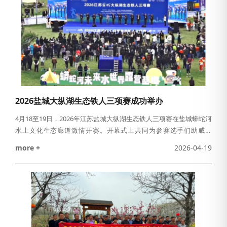
2026盐城大纵湖生态铁人三项赛成功举办
4月18至19日，2026年江苏盐城大纵湖生态铁人三项赛在盐城蟒蛇河
水上文化生态廊道激情开赛。开幕式上共同为参赛选手们助威鼓
劲，拉开了这场集竞技、生态、文旅于一体的春日盛会序幕。本次
more +
2026-04-19
赛事由中国铁人三项运动协会指导，盐城市体育局与燕舞集团有限
公司主办，盐都区体育局、盐城市体育产业集团有限公司、江苏大
纵湖文旅发展集团有限公司联合承办，盐城市燕体赛事运营有限公
司执行。赛事设全程分龄组、全程接力组、骑跑两