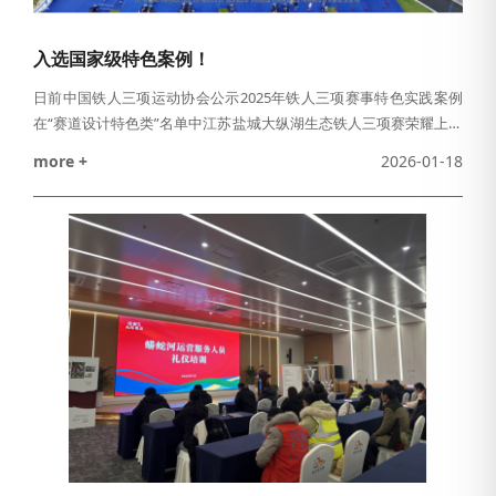
入选国家级特色案例！
日前中国铁人三项运动协会公示2025年铁人三项赛事特色实践案例
在“赛道设计特色类”名单中江苏盐城大纵湖生态铁人三项赛荣耀上榜
这不仅是对赛事专业性的认可更是对这条穿行于大纵湖旅游度假
more +
2026-01-18
区、蟒蛇河水上文化生态廊道独特赛道的极高褒奖赛事从未来水世
界启程作为发源于大纵湖的天然河道蟒蛇河犹如一条生态丝带串联
起水乡的呼吸与脉搏游泳赛段在蟒蛇河清澈的水域中展开自行车与
跑步路线则沿蟒蛇河水上文化生态廊道延伸选手在竞