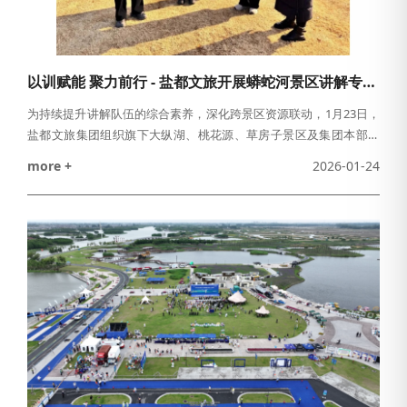
以训赋能 聚力前行 - 盐都文旅开展蟒蛇河景区讲解专项培训
为持续提升讲解队伍的综合素养，深化跨景区资源联动，1月23日，
盐都文旅集团组织旗下大纵湖、桃花源、草房子景区及集团本部的
讲解员代表，齐聚蟒蛇河景区，开展蟒蛇河水上文化生态廊道讲解
more +
2026-01-24
专项培训。以实操锤炼专业本领，以交流碰撞思维火花，这不仅是
一次职业技能的提升培训，更是盐都文旅深耕服务品质、凝聚发展
合力的生动实践。此次培训打破传统理论授课模式，将课堂直接设
在蟒蛇河水上文化生态廊道的实景现场，培训老师围绕