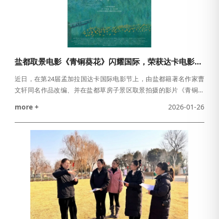
盐都取景电影《青铜葵花》闪耀国际，荣获达卡电影节“最佳儿童片”奖！
近日，在第24届孟加拉国达卡国际电影节上，由盐都籍著名作家曹
文轩同名作品改编、并在盐都草房子景区取景拍摄的影片《青铜葵
花》，从众多优秀参展影片中脱颖而出，荣获电影节“最佳儿童片”
more +
2026-01-26
奖。《青铜葵花》以盐都大地为背景，通过纯真视角讲述了一个关
于坚韧、温暖与成长的故事。影片中熟悉的草房子、水乡场景与田
园风光，不仅生动呈现了盐都独特的自然风貌与乡土情怀，也以真
挚的情感触动了国际观众，成为盐都文旅形象通过光影