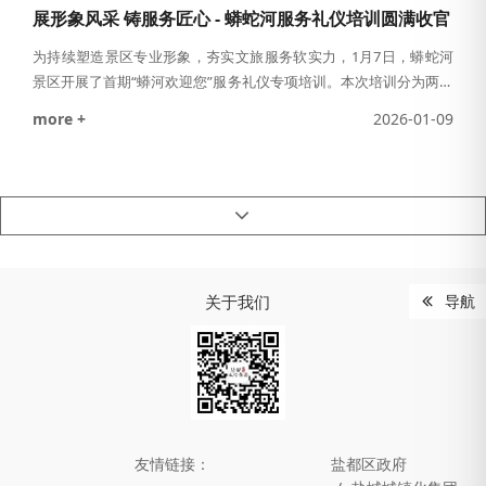
展形象风采 铸服务匠心 - 蟒蛇河服务礼仪培训圆满收官
为持续塑造景区专业形象，夯实文旅服务软实力，1月7日，蟒蛇河
景区开展了首期“蟒河欢迎您”服务礼仪专项培训。本次培训分为两次
展开，历时两天完成，参训员工展现了积极的学习风貌。培训围绕
more +
2026-01-09
《蟒河欢迎您》服务形象体系，从微笑服务、仪容仪表、仪态训
练、基本接待礼仪、服务技巧和用语等五个模块进行了系统授课。
课程结合大量实际案例与现场示范，既阐释了服务礼仪的理论内
核，又紧扣蟒蛇河服务场景的特点，助力员工准确把握对
关于我们
导航
友情链接：
盐都区政府