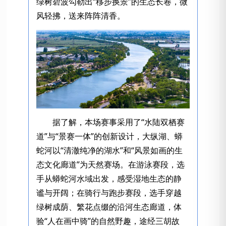
绿树碧波勾勒出“移步换景”的生态长卷，微
风轻拂，送来阵阵清香。
据了解，本场赛事采用了“水陆双栖赛
道”与“景赛一体”的创新设计，大纵湖、蟒
蛇河以“清澈纯净的湖水”和“风景如画的生
态文化廊道”为天然赛场。在游泳赛段，选
手从蟒蛇河水域出发，感受湿地生态的静
谧与开阔；在骑行与跑步赛段，选手穿越
绿树成荫、繁花点缀的沿河生态廊道，体
验“人在画中骑”的自然野趣，途经三胡故