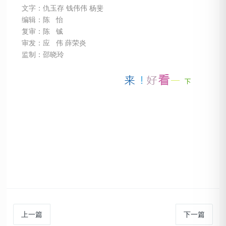
文字：仇玉存 钱伟伟 杨斐
编辑：陈 怡
复审：陈 铖
审发：应 伟 薛荣炎
监制：邵晓玲
上一篇
下一篇