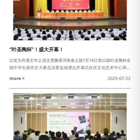
“叶圣陶杯”！盛大开幕！
以笔为舟逐文学之浪文墨飘香润青春之路7月19日第22届叶圣陶杯全
国中学生新作文大赛总决赛盐城赛点开幕式在区文化艺术中心举行
文学博士、研究员、中国管理科学研究院基础教育研究所常务副所
more +
2025-07-22
长、南京大学兼职教授余潇，特级教师、北京朝阳区教研中心高中
语文专家、中国当代文学研究会校园文学委员会副理事长何郁，作
家、盐城市作协副主席、盐都区作协主席曹文芳等业内专家、大咖
出席活动。盐城，是一座让文字生根发芽的城市；盐