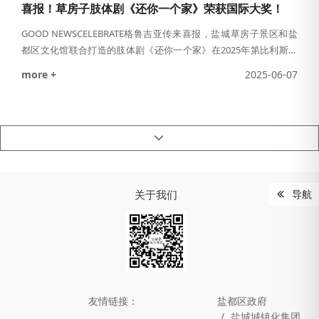
喜报！草房子肢体剧《还你一个家》荣获国际大奖！
GOOD NEWSCELEBRATE格鲁吉亚传来喜报，盐城草房子景区和盐
都区文化馆联合打造的肢体剧《还你一个家》在2025年第比利斯儿
童与青少年国际戏剧节上，凭借独特的艺术表达和深刻的主题，赢
more +
2025-06-07
得专家和评委一致好评，一举摘得”“最佳剧目奖” “最佳编剧奖 和 “最
佳组织奖”三项荣誉奖项。2025 年第比利斯儿童与青少年国际戏剧节
戏剧节由格鲁吉亚艺术研究院、格鲁吉亚国家宫殿、联合国教科文
组织国际剧协格
关于我们
导航
友情链接：
盐都区政府
盐城城镇化集团