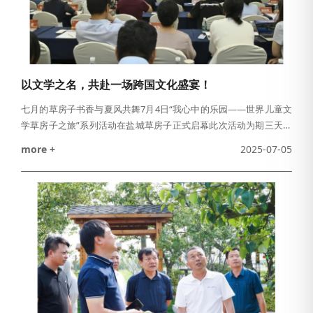
以文学之名，共赴一场跨国文化盛宴！
七月的草房子书香与夏风共舞7月4日“我心中的乐园——世界儿童文
学草房子之旅”系列活动在盐城草房子正式启幕此次活动为期三天多
个国家的国际安徒生奖得主顶尖艺术家及文化使者汇聚一堂以文学
more +
2025-07-05
名义共赴一场跨越国界的文化盛宴上午9点30分“水乡生态，文学点
亮”国际安徒生奖得主分享会在草房子文学馆率先举行近百名文学爱
好者、高校师生与中外嘉宾齐聚一堂感受中外文化的交流与碰撞活
动中，2016年国际安徒生奖作家奖得主曹