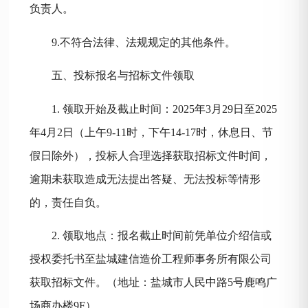
负责人。
9.不符合法律、法规规定的其他条件。
五、投标报名与招标文件领取
1. 领取开始及截止时间：
202
5
年
3
月
29
日至
202
5
年
4
月
2
日（上午
9-11时，下午14-17时，休息日、节
假日除外），投标人合理选择获取招标文件时间，
逾期未获取造成无法提出答疑、无法投标等情形
的，责任自负。
2. 领取地点：报名截止时间前凭单位介绍信或
授权委托书至盐城建信造价工程师事务所有限公司
获取招标文件。（地址：盐城市人民中路5号鹿鸣广
场商办楼9
F
）。