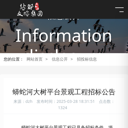
信息公开
Information
disclosure
您的位置：
网站首页
>
信息公开
>
招投标信息
蟒蛇河大树平台景观工程招标公告
来源：dzh
发布时间：2025-03-28 18:31:51
点击数：
1324
蟒蛇河大树平台景观工程
已具备招标条件，项