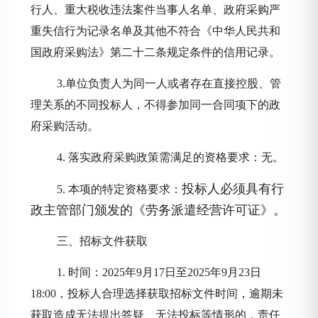
行人、重大税收违法案件当事人名单、政府采购严
重失信行为记录名单及其他不符合《中华人民共和
国政府采购法》第二十二条规定条件的信用记录。
3.单位负责人为同一人或者存在直接控股、管
理关系的不同投标人，不得参加同一合同项下的政
府采购活动。
4
. 落实政府采购政策需满足的资格要求：
无。
投标人
必须
具有
行
5
. 本项的特定资格要求：
政主管部门
颁发的《劳务派遣经营许可证》
。
三、招标文件获取
1. 时间：202
5
年
9
月
17
日至
202
5
年
9
月
23
日
18:00，投标人合理选择获取招标文件时间，逾期未
获取造成无法提出答疑、无法投标等情形的，责任